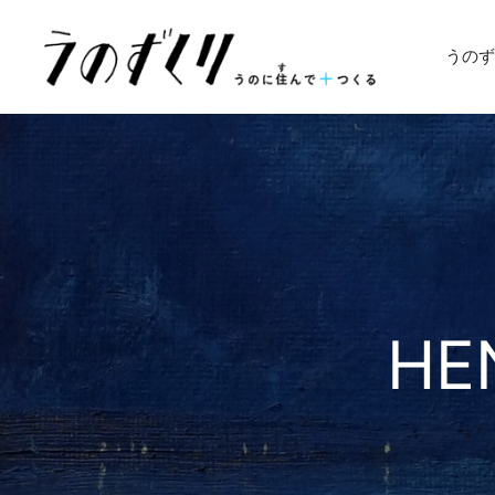
うのず
HE