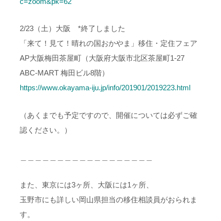
c=zoom&pk=62
2/23（土）大阪 *終了しました
「来て！見て！晴れの国おかやま」移住・定住フェア
AP大阪梅田茶屋町（大阪府大阪市北区茶屋町1-27
ABC-MART 梅田ビル8階）
https://www.okayama-iju.jp/info/201901/2019223.html
（あくまでも予定ですので、開催については必ずご確
認ください。）
＿＿＿＿＿＿＿＿＿＿＿＿＿＿＿＿＿＿
また、東京には3ヶ所、大阪には1ヶ所、
玉野市にも詳しい岡山県担当の移住相談員がおられま
す。