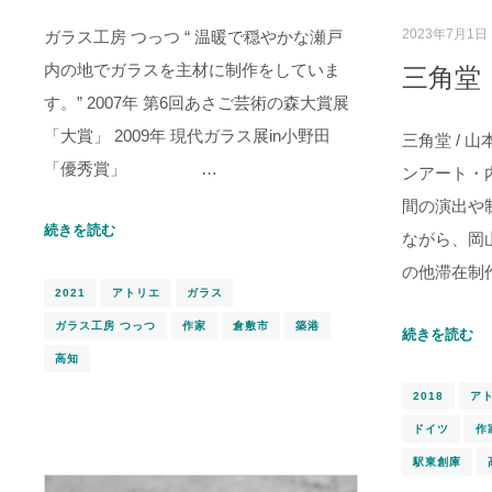
2023年7月1日
ガラス工房 つっつ “ 温暖で穏やかな瀬戸
内の地でガラスを主材に制作をしていま
三角堂
す。” 2007年 第6回あさご芸術の森大賞展
「大賞」 2009年 現代ガラス展in小野田
三角堂 / 
「優秀賞」 …
ンアート・
間の演出や
続きを読む
ながら、岡
の他滞在制
2021
アトリエ
ガラス
ガラス工房 つっつ
作家
倉敷市
築港
続きを読む
高知
2018
ア
ドイツ
作
駅東創庫