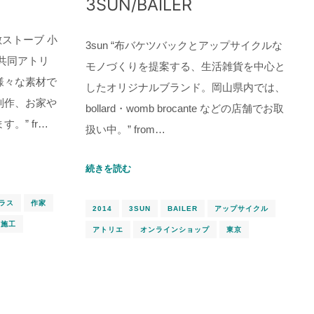
3SUN/BAILER
敷ストーブ 小
3sun “布バケツバックとアップサイクルな
共同アトリ
モノづくりを提案する、生活雑貨を中心と
様々な素材で
したオリジナルブランド。岡山県内では、
制作、お家や
bollard・womb brocante などの店舗でお取
。” fr…
扱い中。” from…
続きを読む
ラス
作家
2014
3SUN
BAILER
アップサイクル
施工
アトリエ
オンラインショップ
東京