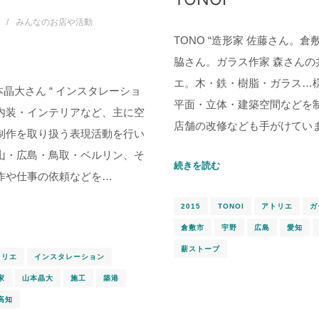
みんなのお店や活動
TONO “造形家 佐藤さん。倉
脇さん。ガラス作家 森さんの
エ。木・鉄・樹脂・ガラス…
山本晶大さん “ インスタレーショ
平面・立体・建築空間などを
内装・インテリアなど、主に空
店舗の改修なども手がけています
制作を取り扱う表現活動を行い
山・広島・鳥取・ベルリン、そ
続きを読む
作や仕事の依頼などを…
2015
TONOI
アトリエ
ガ
倉敷市
宇野
広島
愛知
薪ストーブ
トリエ
インスタレーション
家
山本晶大
施工
築港
高知