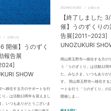
2024年2月19日
お知らせ
【終了しました 3/8
催】うのずくりの
告展[2011−2023]
日
お知らせ
UNOZUKURI SHO
-16 開催】うのずく
動報告展
岡山県玉野市へ移住する方の
2024]
う「うのずくり」は活動12周
KURI SHOW
た。みなさま、いつもありが
す。 岡山県玉野市へ移住する
市へ移住する方のサポートを行
ートを行う「うのずくり」の
くり」は活動13周年を迎えまし
開催しま…
ま、いつもありがとうございま
続きを読む
らすこと・住まうこと “ 岡山県玉